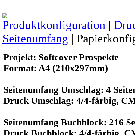
Produktkonfiguration
|
Dru
Seitenumfang
| Papierkonfi
Projekt
: Softcover Prospekte
Format
:
A4
(210x297mm)
Seitenumfang
Umschlag:
4
Seite
Druck
Umschlag:
4/4-färbig
, C
Seitenumfang
Buchblock:
216
Se
Druck
Buchblock:
4/4-färbig
, 