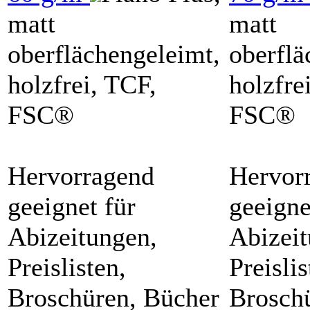
matt
matt
oberflächengeleimt,
oberflä
holzfrei, TCF,
holzfre
FSC®
FSC®
Hervorragend
Hervor
geeignet für
geeigne
Abizeitungen,
Abizeit
Preislisten,
Preislis
Broschüren, Bücher
Brosch