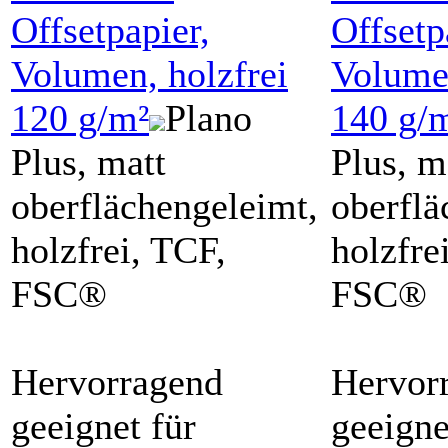
Offsetpapier,
Offsetp
Volumen, holzfrei
Volumen
120 g/m²
Plano
140 g/
Plus, matt
Plus, m
oberflächengeleimt,
oberflä
holzfrei, TCF,
holzfre
FSC®
FSC®
Hervorragend
Hervor
geeignet für
geeigne