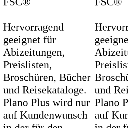
FSC®
FSC®
Hervorragend
Hervor
geeignet für
geeigne
Abizeitungen,
Abizeit
Preislisten,
Preislis
Broschüren, Bücher
Brosch
und Reisekataloge.
und Rei
Plano Plus wird nur
Plano P
auf Kundenwunsch
auf Ku
in der für den
in der 