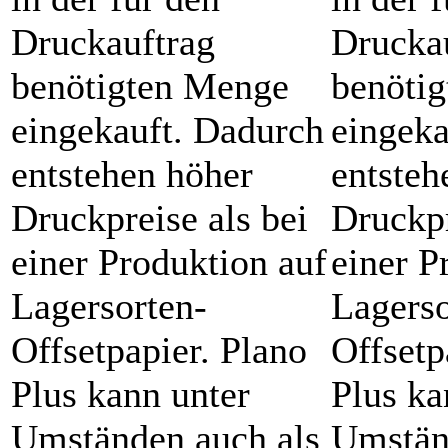
Druckauftrag
Drucka
benötigten Menge
benöti
eingekauft. Dadurch
eingeka
entstehen höher
entsteh
Druckpreise als bei
Druckpr
einer Produktion auf
einer P
Lagersorten-
Lagerso
Offsetpapier. Plano
Offsetp
Plus kann unter
Plus ka
Umständen auch als
Umstän