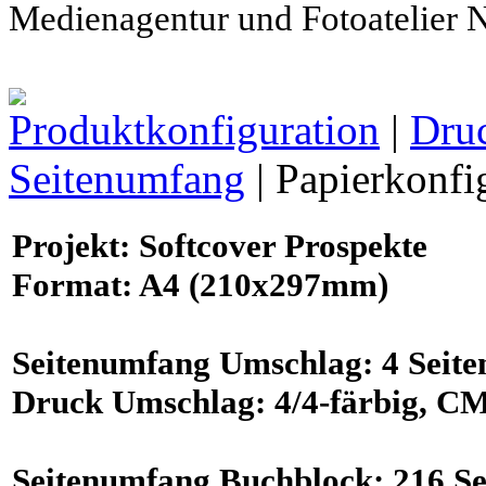
Medienagentur und Fotoatelier
Produktkonfiguration
|
Dru
Seitenumfang
| Papierkonfi
Projekt
: Softcover Prospekte
Format
:
A4
(210x297mm)
Seitenumfang
Umschlag:
4
Seite
Druck
Umschlag:
4/4-färbig
, C
Seitenumfang
Buchblock:
216
Se