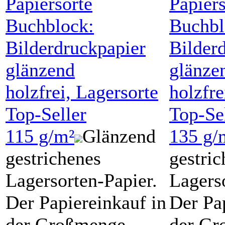
Papiersorte
Papiers
Buchblock:
Buchbl
Bilderdruckpapier
Bilder
glänzend
glänze
holzfrei, Lagersorte
holzfre
Top-Seller
Top-Se
115 g/m²
Glänzend
135 g/
gestrichenes
gestric
Lagersorten-Papier.
Lagers
Der Papiereinkauf in
Der Pa
der Großmenge
der Gr