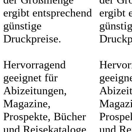
ergibt entsprechend
ergibt 
günstige
günsti
Druckpreise.
Druckp
Hervorragend
Hervor
geeignet für
geeigne
Abizeitungen,
Abizei
Magazine,
Magazi
Prospekte, Bücher
Prospe
und Reisekataloge.
und Re